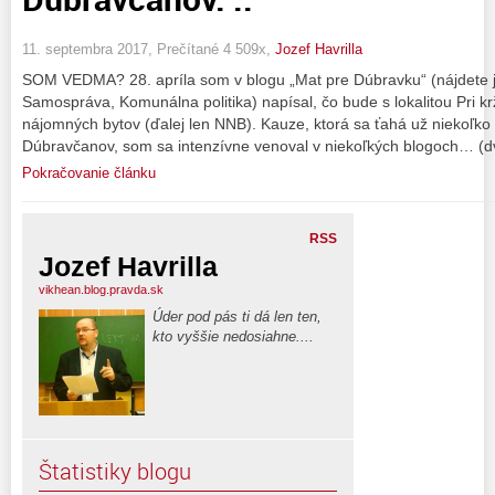
11. septembra 2017, Prečítané 4 509x,
Jozef Havrilla
SOM VEDMA? 28. apríla som v blogu „Mat pre Dúbravku“ (nájdete ju
Samospráva, Komunálna politika) napísal, čo bude s lokalitou Pri k
nájomných bytov (ďalej len NNB). Kauze, ktorá sa ťahá už niekoľko
Dúbravčanov, som sa intenzívne venoval v niekoľkých blogoch… (dv
Pokračovanie článku
RSS
Jozef Havrilla
vikhean.blog.pravda.sk
Úder pod pás ti dá len ten,
kto vyššie nedosiahne....
Štatistiky blogu