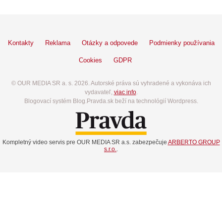
Kontakty
Reklama
Otázky a odpovede
Podmienky používania
Cookies
GDPR
© OUR MEDIA SR a. s. 2026. Autorské práva sú vyhradené a vykonáva ich
vydavateľ,
viac info
.
Blogovací systém Blog.Pravda.sk beží na technológií Wordpress.
Kompletný video servis pre OUR MEDIA SR a.s. zabezpečuje
ARBERTO GROUP
s.r.o.
.