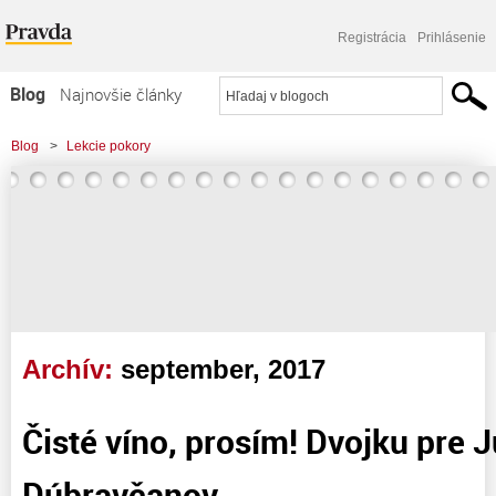
Registrácia
Prihlásenie
Blog
Najnovšie články
Najčítanejšie články
Blog
>
Lekcie pokory
Najkomentovanejšie články
>
Čisté víno, prosím! Dvojku pre Jurka, litre pre Dúbravčanov. ..
Zoznam blogov
Komerčné blogy
Archív:
september, 2017
Čisté víno, prosím! Dvojku pre Ju
Dúbravčanov. ..