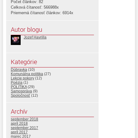
Počet článkov: 82
Celková čítanosť: 566988x
Priemerná čítanosť článkov: 6914x
Autor blogu
Jozef Havrilla
Kategórie
Dúbravka
(10)
Komunálna politika
(27)
Lekcie pokory
(12)
Poézia
(1)
POLITIKA
(29)
Samospráva
(9)
Spoločnosť
(12)
Archív
september 2018
apríl 2018
september 2017
apríl 2017
marec 2017