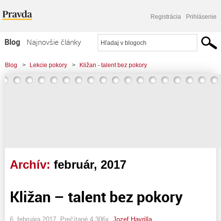
Registrácia
Prihlásenie
Blog
Najnovšie články
Najčítanejšie články
Blog
>
Lekcie pokory
>
Kližan - talent bez pokory
Najkomentovanejšie články
Zoznam blogov
Komerčné blogy
Archív:
február, 2017
Kližan – talent bez pokory
6. februára 2017, Prečítané 4 306x,
Jozef Havrilla