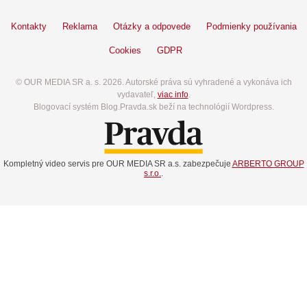
Kontakty
Reklama
Otázky a odpovede
Podmienky používania
Cookies
GDPR
© OUR MEDIA SR a. s. 2026. Autorské práva sú vyhradené a vykonáva ich
vydavateľ,
viac info
.
Blogovací systém Blog.Pravda.sk beží na technológií Wordpress.
Kompletný video servis pre OUR MEDIA SR a.s. zabezpečuje
ARBERTO GROUP
s.r.o.
.