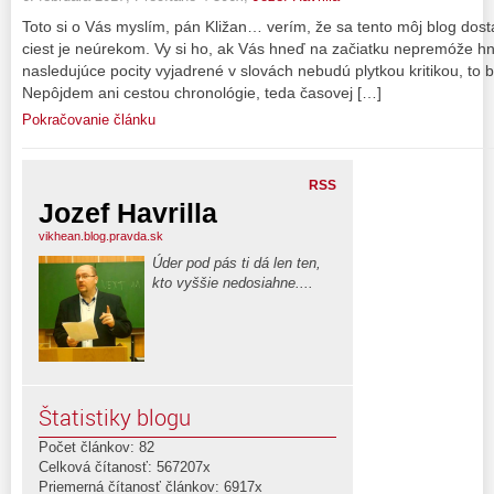
Toto si o Vás myslím, pán Kližan… verím, že sa tento môj blog dos
ciest je neúrekom. Vy si ho, ak Vás hneď na začiatku nepremóže hne
nasledujúce pocity vyjadrené v slovách nebudú plytkou kritikou, to by
Nepôjdem ani cestou chronológie, teda časovej […]
Pokračovanie článku
RSS
Jozef Havrilla
vikhean.blog.pravda.sk
Úder pod pás ti dá len ten,
kto vyššie nedosiahne....
Štatistiky blogu
Počet článkov: 82
Celková čítanosť: 567207x
Priemerná čítanosť článkov: 6917x