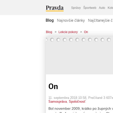
Správy
Športweb
Auto
Kok
Blog
Najnovšie články
Najčítanejšie č
Blog
>
Lekcie pokory
>
On
On
11. septembra 2018 10:58
, Prečítané 3 607
Samospráva
,
Spoločnosť
Bol november 2009, krátko po župných vo