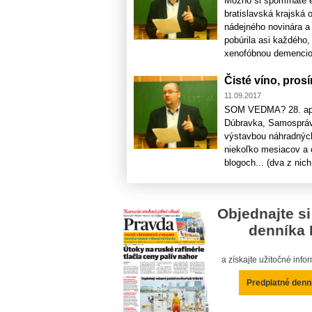
Možno si spomínate e
bratislavská krajská
nádejného novinára a
pobúrila asi každého,
xenofóbnou demencio
Čisté víno, prosí
11.09.2017
SOM VEDMA? 28. apríl
Dúbravka, Samospráva,
výstavbou náhradných
niekoľko mesiacov a 
blogoch... (dva z nich
Objednajte si
denníka 
a získajte užitočné inf
Predplatné denn