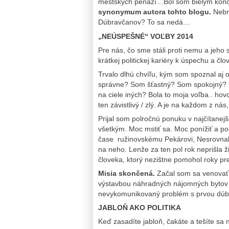
mestských peňazí…Bol som bielym koňo
synonymum autora tohto blogu.
Nebr
Dúbravčanov? To sa nedá…
„NEÚSPEŠNÉ“ VOĽBY 2014
Pre nás, čo sme stáli proti nemu a jeho s
krátkej politickej kariéry k úspechu a č
Trvalo dlhú chvíľu, kým som spoznal aj 
správne? Som šťastný? Som spokojný? Pr
na ciele iných? Bola to moja voľba.. hov
ten závistlivý / zlý. A je na každom z ná
Prijal som polročnú ponuku v najčítan
všetkým. Moc mstiť sa. Moc ponížiť a po
čase ružinovskému Pekárovi, Nesrovnalov
na neho. Lenže za ten pol rok neprišla 
človeka, ktorý nezištne pomohol roky pr
Misia skončená.
Začal som sa venovať u
výstavbou náhradných nájomných bytov Pr
nevykomunikovaný problém s prvou d
JABLOŇ AKO POLITIKA
Keď zasadíte jabloň, čakáte a tešíte sa 