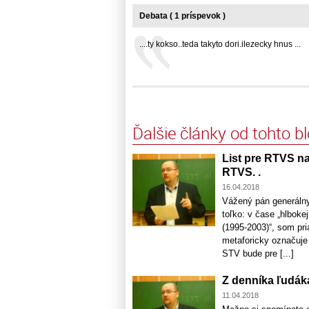
Debata ( 1 príspevok )
....ty kokso..teda takyto dori.ilezecky hnus ...
Ďalšie články od tohto b
List pre RTVS na
RTVS. .
16.04.2018
Vážený pán generálny 
toľko: v čase „hlbok
(1995-2003)“, som pri
metaforicky označuje
STV bude pre [...]
Z denníka ľudáka
11.04.2018