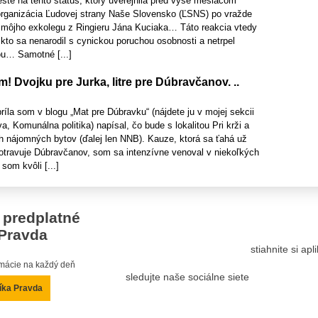
šte na tento status, ktorý uverejnila pred vyše mesiacom
 organizácia Ľudovej strany Naše Slovensko (ĽSNS) po vražde
 môjho exkolegu z Ringieru Jána Kuciaka… Táto reakcia vtedy
 kto sa nenarodil s cynickou poruchou osobnosti a netrpel
u… Samotné [...]
m! Dvojku pre Jurka, litre pre Dúbravčanov. ..
a som v blogu „Mat pre Dúbravku“ (nájdete ju v mojej sekcii
 Komunálna politika) napísal, čo bude s lokalitou Pri krži a
 nájomných bytov (ďalej len NNB). Kauze, ktorá sa ťahá už
otravuje Dúbravčanov, som sa intenzívne venoval v niekoľkých
 som kvôli [...]
 predplatné
Pravda
stiahnite si ap
ormácie na každý deň
sledujte naše sociálne siete
íka Pravda