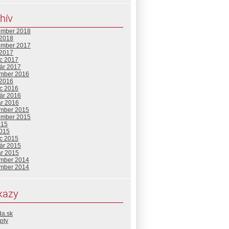
hív
ember 2018
 2018
ember 2017
 2017
c 2017
uár 2017
mber 2016
 2016
c 2016
uár 2016
ár 2016
mber 2015
ember 2015
015
2015
c 2015
uár 2015
ár 2015
mber 2014
mber 2014
kazy
da.sk
pty