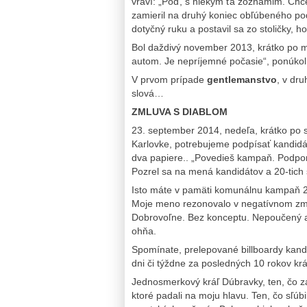
vraví: „Poď, s niekym ťa zoznámim. Chce
zamieril na druhý koniec obľúbeného po
dotyčný ruku a postavil sa zo stoličky,
Bol daždivý november 2013, krátko po 
autom. Je nepríjemné počasie“, ponúkol
V prvom prípade
gentlemanstvo
, v dru
slová…
ZMLUVA S DIABLOM
23. september 2014, nedeľa, krátko po 
Karlovke, potrebujeme podpísať kandidátn
dva papiere.. „Povedieš kampaň. Podpo
Pozrel sa na mená kandidátov a 20-tich 
Isto máte v pamäti komunálnu kampaň 201
Moje meno rezonovalo v negatívnom zmys
Dobrovoľne. Bez konceptu. Nepoučený a
ohňa.
Spomínate, prelepované billboardy kandi
dni či týždne za posledných 10 rokov krá
Jednosmerkový kráľ Dúbravky, ten, čo zam
ktoré padali na moju hlavu. Ten, čo sľúb