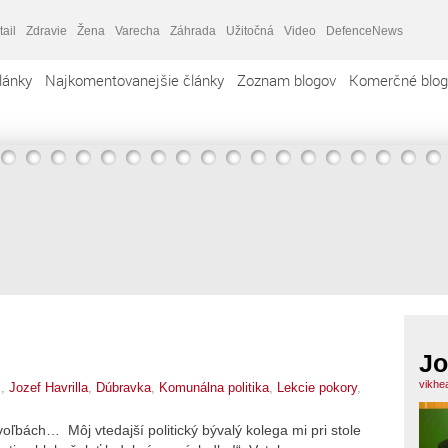
tail
Zdravie
Žena
Varecha
Záhrada
Užitočná
Video
DefenceNews
lánky
Najkomentovanejšie články
Zoznam blogov
Komerčné blog
Jo
vikhe
x,
Jozef Havrilla
,
Dúbravka
,
Komunálna politika
,
Lekcie pokory
,
ľbách… Môj vtedajší politický bývalý kolega mi pri stole