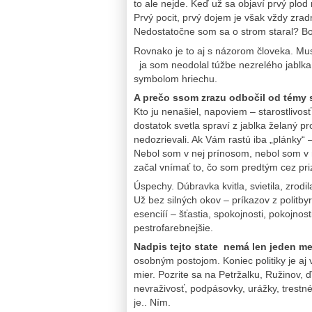
to ale nejde. Keď už sa objaví prvý plod
Prvý pocit, prvý dojem je však vždy zrad
Nedostatočne som sa o strom staral? B
Rovnako je to aj s názorom človeka. Musí
ja som neodolal túžbe nezrelého jablka.
symbolom hriechu.
A prečo ssom zrazu odbočil od témy 
Kto ju nenašiel, napoviem – starostlivos
dostatok svetla spraví z jablka želaný p
nedozrievali. Ak Vám rastú iba „plánky“
Nebol som v nej prínosom, nebol som v n
začal vnímať to, čo som predtým cez pri
Úspechy. Dúbravka kvitla, svietila, zrodil
Už bez silných okov – príkazov z politby
esenciíí – šťastia, spokojnosti, pokojnos
pestrofarebnejšie.
Nadpis tejto state nemá len jeden m
osobným postojom. Koniec politiky je aj
mier. Pozrite sa na Petržalku, Ružinov, 
nevraživosť, podpásovky, urážky, trest
je.. Ním.