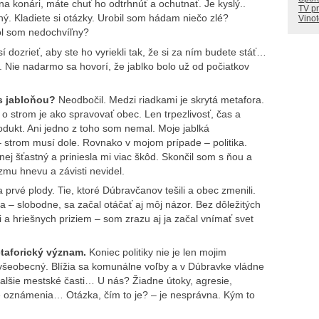
 na konári, máte chuť ho odtrhnúť a ochutnať. Je kyslý..
TV p
ný. Kladiete si otázky. Urobil som hádam niečo zlé?
Vino
ol som nedochvíľny?
 dozrieť, aby ste ho vyriekli tak, že si za ním budete stáť…
 Nie nadarmo sa hovorí, že jablko bolo už od počiatkov
s jabloňou?
Neodbočil. Medzi riadkami je skrytá metafora.
ť o strom je ako spravovať obec. Len trpezlivosť, čas a
rodukt. Ani jedno z toho som nemal. Moje jablká
 – strom musí dole. Rovnako v mojom prípade – politika.
ej šťastný a priniesla mi viac škôd. Skončil som s ňou a
zmu hnevu a závisti nevidel.
a prvé plody. Tie, ktoré Dúbravčanov tešili a obec zmenili.
ra – slobodne, sa začal otáčať aj môj názor. Bez dôležitých
ti a hriešnych priziem – som zrazu aj ja začal vnímať svet
etaforický význam.
Koniec politiky nie je len mojim
 všeobecný. Blížia sa komunálne voľby a v Dúbravke vládne
ďalšie mestské časti… U nás? Žiadne útoky, agresie,
né oznámenia… Otázka, čím to je? – je nesprávna. Kým to