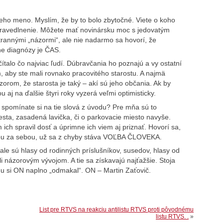
eho meno. Myslím, že by to bolo zbytočné. Viete o koho
spravedlnenie. Môžete mať novinársku moc s jedovatým
rannými „názormi“, ale nie nadarmo sa hovorí, že
ne diagnózy je ČAS.
čítalo čo najviac ľudí. Dúbravčania ho poznajú a vy ostatní
 aby ste mali rovnako pracovitého starostu. A najmä
rom, že starosta je taký – akí sú jeho občania. Ak by
u aj na ďalšie štyri roky vyzerá veľmi optimisticky.
– spomínate si na tie slová z úvodu? Pre mňa sú to
esta, zasadená lavička, či o parkovacie miesto navyše.
 ich spravil dosť a úprimne ich viem aj priznať. Hovorí sa,
hybu za sebou, už sa z chyby stáva VOĽBA ČLOVEKA.
le sú hlasy od rodinných príslušníkov, susedov, hlasy od
i názorovým vývojom. A tie sa získavajú najťažšie. Stoja
drinu si ON naplno „odmakal“. ON – Martin Zaťovič.
List pre RTVS na reakciu antilistu RTVS proti pôvodnému
listu RTVS. .
»