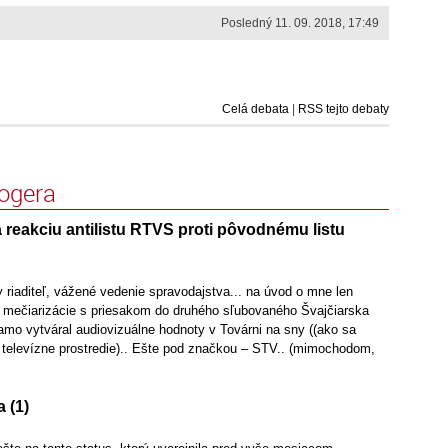
Posledný 11. 09. 2018, 17:49
Celá debata
|
RSS tejto debaty
logera
 reakciu antilistu RTVS proti pôvodnému listu
riaditeľ, vážené vedenie spravodajstva... na úvod o mne len
ej mečiarizácie s priesakom do druhého sľubovaného Švajčiarska
amo vytváral audiovizuálne hodnoty v Továrni na sny ((ako sa
 televízne prostredie).. Ešte pod značkou – STV.. (mimochodom,
 (1)