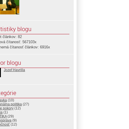
tistiky blogu
t článkov: 82
ová čítanosť: 567103x
merná čítanosť článkov: 6916x
or blogu
Jozef Havrilla
egórie
avka
(10)
nálna politika
(27)
ie pokory
(12)
ia
(1)
TIKA
(29)
správa
(9)
očnosť
(12)