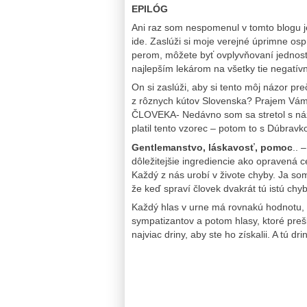
EPILÓG
Ani raz som nespomenul v tomto blogu j
ide. Zaslúži si moje verejné úprimne o
perom, môžete byť ovplyvňovaní jednost
najlepším lekárom na všetky tie negatív
On si zaslúži, aby si tento môj názor pre
z rôznych kútov Slovenska? Prajem Vám,
ČLOVEKA- Nedávno som sa stretol s názo
platil tento vzorec – potom to s Dúbravko
Gentlemanstvo, láskavosť, pomoc
.. 
dôležitejšie ingrediencie ako opravená c
Každý z nás urobí v živote chyby. Ja som
že keď spraví človek dvakrát tú istú c
Každý hlas v urne má rovnakú hodnotu, a
sympatizantov a potom hlasy, ktoré prešl
najviac driny, aby ste ho získalii. A tú 