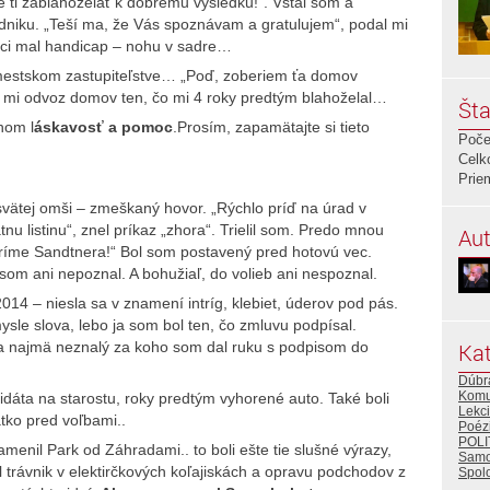
 ti zablahoželať k dobrému výsledku!“. Vstal som a
dniku. „Teší ma, že Vás spoznávam a gratulujem“, podal mi
 hoci mal handicap – nohu v sadre…
mestskom zastupiteľstve… „Poď, zoberiem ťa domov
 mi odvoz domov ten, čo mi 4 roky predtým blahoželal…
Šta
hom l
áskavosť a pomoc
.Prosím, zapamätajte si tieto
Poče
Celk
Prie
svätej omši – zmeškaný hovor. „Rýchlo príď na úrad v
u listinu“, znel príkaz „zhora“. Trielil som. Predo mnou
Aut
ríme Sandtnera!“ Bol som postavený pred hotovú vec.
som ani nepoznal. A bohužiaľ, do volieb ani nespoznal.
4 – niesla sa v znamení intríg, klebiet, úderov pod pás.
le slova, lebo ja som bol ten, čo zmluvu podpísal.
Kat
 najmä neznalý za koho som dal ruku s podpisom do
Dúbr
Komu
dáta na starostu, roky predtým vyhorené auto. Také boli
Lekc
tko pred voľbami..
Poéz
POLI
enil Park od Záhradami.. to boli ešte tie slušné výrazy,
Samo
il trávnik v elektirčkových koľajiskách a opravu podchodov z
Spol