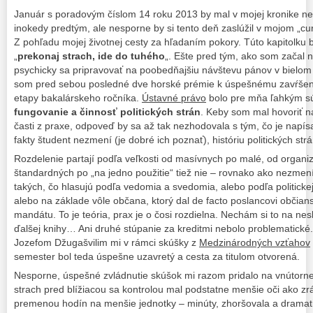
Január s poradovým číslom 14 roku 2013 by mal v mojej kronike n
inokedy predtým, ale nesporne by si tento deň zaslúžil v mojom „cur
Z pohľadu mojej životnej cesty za hľadaním pokory. Túto kapitolku
„
prekonaj strach, ide do tuhého
„. Ešte pred tým, ako som začal 
psychicky sa pripravovať na poobedňajšiu návštevu pánov v biel
som pred sebou posledné dve horské prémie k úspešnému zavŕšeni
etapy bakalárskeho ročníka.
Ústavné právo
bolo pre mňa ľahkým sú
fungovanie a činnosť politických strán
. Keby som mal hovoriť na
časti z praxe, odpoveď by sa až tak nezhodovala s tým, čo je napísa
fakty študent nezmení (je dobré ich poznať), históriu politických str
Rozdelenie partají podľa veľkosti od masívnych po malé, od organi
štandardných po „na jedno použitie“ tiež nie – rovnako ako nezmen
takých, čo hlasujú podľa vedomia a svedomia, alebo podľa politickej 
alebo na základe vôle občana, ktorý dal de facto poslancovi obči
mandátu. To je teória, prax je o čosi rozdielna. Nechám si to na ne
ďalšej knihy… Ani druhé stúpanie za kreditmi nebolo problematické
Jozefom Džugašvilim mi v rámci skúšky z
Medzinárodných vzťahov
semester bol teda úspešne uzavretý a cesta za titulom otvorená.
Nesporne, úspešné zvládnutie skúšok mi razom pridalo na vnútornej 
strach pred blížiacou sa kontrolou mal podstatne menšie oči ako zrá
premenou hodín na menšie jednotky – minúty, zhoršovala a dramatizo