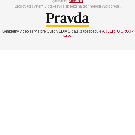
vydavateľ,
viac info
.
Blogovací systém Blog.Pravda.sk beží na technológií Wordpress.
Kompletný video servis pre OUR MEDIA SR a.s. zabezpečuje
ARBERTO GROUP
s.r.o.
.