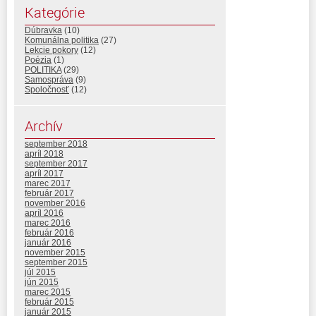
Kategórie
Dúbravka
(10)
Komunálna politika
(27)
Lekcie pokory
(12)
Poézia
(1)
POLITIKA
(29)
Samospráva
(9)
Spoločnosť
(12)
Archív
september 2018
apríl 2018
september 2017
apríl 2017
marec 2017
február 2017
november 2016
apríl 2016
marec 2016
február 2016
január 2016
november 2015
september 2015
júl 2015
jún 2015
marec 2015
február 2015
január 2015