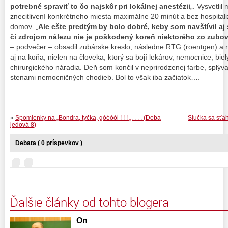
potrebné spraviť to čo najskôr pri lokálnej anestézii
„. Vysvetlil
znecitlivení konkrétneho miesta maximálne 20 minút a bez hospita
domov. „
Ale ešte predtým by bolo dobré, keby som navštívil aj
či zdrojom nálezu nie je poškodený koreň niektorého zo zubo
– podvečer – obsadil zubárske kreslo, následne RTG (roentgen) a 
aj na koňa, nielen na človeka, ktorý sa bojí lekárov, nemocnice, bi
chirurgického náradia. Deň som končil v neprirodzenej farbe, splý
stenami nemocničných chodieb. Bol to však iba začiatok….
«
Spomienky na „Bondra, tyčka, góóóól ! ! ! „. . . . (Doba
Slučka sa sťahu
jedová 8)
Debata ( 0 príspevkov )
Ďalšie články od tohto blogera
On