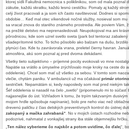
ktorej sídli Fakultná nemocnica s poliklinikou, som od mala poznal
zákutie, každú skratku, každú lesnú cestičku. Pomaly aj každý stro
celý život pracovali a ja som ich často navštevoval. Dodnes si sp
obdobie… Keď mal otec víkendové nočné služby, nosieval som mu 
sa vracal znova do starého známeho prostredia. Ale poviem Vám, ž
na prežité detstvo ma neprenasledovali. Neupokojoval ma ani krásn
pôrodnicou, kde som uzrel svetlo sveta (park bol tentoraz zabalený d
všadeprítomné ticho. To ticho pôsobilo ako balzam na dušu, brzdilo
plynúci čas. Kde tu zavrávorala vrana, preletel čierny havran. Janu
atmosféra, akú som poznal aj pred dvoma dekádami.
Všetky tieto subjektívno – príjemné pocity evokovali vo mne nostalg
Napätie sa vrátilo a úmyselne zrýchľovalo moje kroky na ceste do
oddelenie). Chcel som mať už všetko za sebou. V tomto som naozaj 
vlečie, chytám paniku. V ambulancii už ma očakával
primár otorin
sestričiek. Nepamätám si, kedy naposledy som mal pred niekým tak
Šéf oddelenia si nasadil na čelo „svetlo“ (pripomenulo mi to súčasť 
najjasnejšie do úst. Vzhľadom k tomu, že trpím takzvaným dusivým
mojom hrdle spôsobuje napínanie), bolo pre neho viac než obtiaž
drevenú paličku z čias detských preventívnych kontrol do ústnej dutin
zakopaný a mačka zahrabaná“
. No v mojich ústach rozhodne nebo
podozrivé, nahmatal z vonkajšej strany iba stále objemnejšiu hrčku,
„
Ten nález vyberieme čo najskôr a potom uvidíme, čo ďale
j“, b