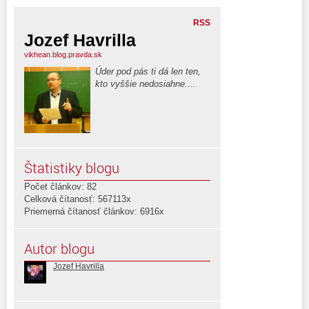
RSS
Jozef Havrilla
vikhean.blog.pravda.sk
Úder pod pás ti dá len ten,
kto vyššie nedosiahne....
Štatistiky blogu
Počet článkov: 82
Celková čítanosť: 567113x
Priemerná čítanosť článkov: 6916x
Autor blogu
Jozef Havrilla