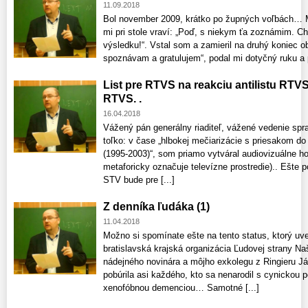
11.09.2018
Bol november 2009, krátko po župných voľbách… Mô
mi pri stole vraví: „Poď, s niekym ťa zoznámim. C
výsledku!“. Vstal som a zamieril na druhý koniec 
spoznávam a gratulujem“, podal mi dotyčný ruku a po
List pre RTVS na reakciu antilistu RTV
RTVS. .
16.04.2018
Vážený pán generálny riaditeľ, vážené vedenie spr
toľko: v čase „hlbokej mečiarizácie s priesakom d
(1995-2003)“, som priamo vytváral audiovizuálne ho
metaforicky označuje televízne prostredie).. Ešt
STV bude pre [...]
Z denníka ľudáka (1)
11.04.2018
Možno si spomínate ešte na tento status, ktorý uv
bratislavská krajská organizácia Ľudovej strany 
nádejného novinára a môjho exkolegu z Ringieru J
pobúrila asi každého, kto sa nenarodil s cynickou 
xenofóbnou demenciou… Samotné [...]