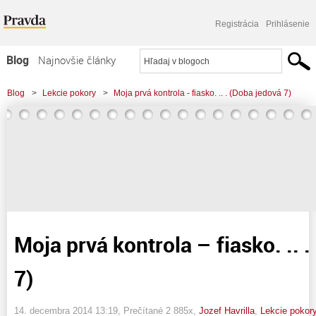
Registrácia
Prihlásenie
Blog
Najnovšie články
Najčítanejšie články
Blog
>
Lekcie pokory
>
Moja prvá kontrola - fiasko. .. . (Doba jedová 7)
Najkomentovanejšie články
Zoznam blogov
Komerčné blogy
Moja prvá kontrola – fiasko. .. 
7)
14. decembra 2014 13:19
, Prečítané 2 885x,
Jozef Havrilla
,
Lekcie pokor