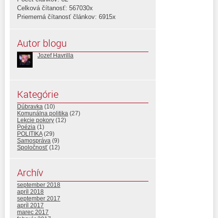
Celková čítanosť: 567030x
Priemerná čítanosť článkov: 6915x
Autor blogu
Jozef Havrilla
Kategórie
Dúbravka
(10)
Komunálna politika
(27)
Lekcie pokory
(12)
Poézia
(1)
POLITIKA
(29)
Samospráva
(9)
Spoločnosť
(12)
Archív
september 2018
apríl 2018
september 2017
apríl 2017
marec 2017