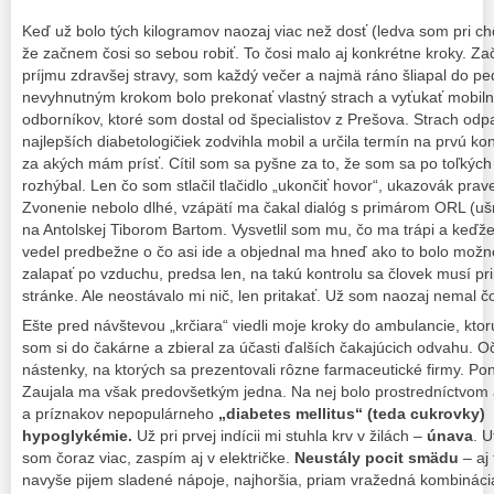
Keď už bolo tých kilogramov naozaj viac než dosť (ledva som pri ch
že začnem čosi so sebou robiť. To čosi malo aj konkrétne kroky. Z
príjmu zdravšej stravy, som každý večer a najmä ráno šliapal do pe
nevyhnutným krokom bolo prekonať vlastný strach a vyťukať mobil
odborníkov, ktoré som dostal od špecialistov z Prešova. Strach odp
najlepších diabetologičiek zodvihla mobil a určila termín na prvú ko
za akých mám prísť. Cítil som sa pyšne za to, že som sa po toľkýc
rozhýbal. Len čo som stlačil tlačidlo „ukončiť hovor“, ukazovák prave
Zvonenie nebolo dlhé, vzápätí ma čakal dialóg s primárom ORL (u
na Antolskej Tiborom Bartom. Vysvetlil som mu, čo ma trápi a keďž
vedel predbežne o čo asi ide a objednal ma hneď ako to bolo možné
zalapať po vzduchu, predsa len, na takú kontrolu sa človek musí pr
stránke. Ale neostávalo mi nič, len pritakať. Už som naozaj nemal čo 
Ešte pred návštevou „krčiara“ viedli moje kroky do ambulancie, ktor
som si do čakárne a zbieral za účasti ďalších čakajúcich odvahu. 
nástenky, na ktorých sa prezentovali rôzne farmaceutické firmy. Pon
Zaujala ma však predovšetkým jedna. Na nej bolo prostredníctvom
a príznakov nepopulárneho
„diabetes mellitus“ (teda cukrovky)
hypoglykémie.
Už pri prvej indícii mi stuhla krv v žilách –
únava
. U
som čoraz viac, zaspím aj v električke.
Neustály pocit smädu
– aj 
navyše pijem sladené nápoje, najhoršia, priam vražedná kombinácia