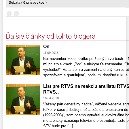
Debata ( 0 príspevkov )
Ďalšie články od tohto blogera
On
11.09.2018
Bol november 2009, krátko po župných voľbách… Mô
mi pri stole vraví: „Poď, s niekym ťa zoznámim. C
výsledku!“. Vstal som a zamieril na druhý koniec 
spoznávam a gratulujem“, podal mi dotyčný ruku a po
List pre RTVS na reakciu antilistu RTV
RTVS. .
16.04.2018
Vážený pán generálny riaditeľ, vážené vedenie spr
toľko: v čase „hlbokej mečiarizácie s priesakom d
(1995-2003)“, som priamo vytváral audiovizuálne ho
metaforicky označuje televízne prostredie).. Ešt
STV bude pre [...]