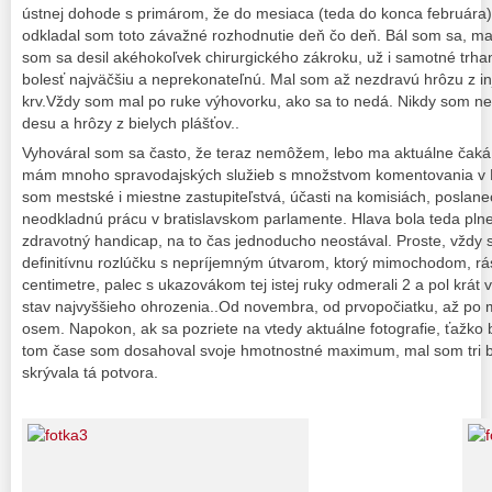
ústnej dohode s primárom, že do mesiaca (teda do konca februára) 
odkladal som toto závažné rozhodnutie deň čo deň. Bál som sa, ma
som sa desil akéhokoľvek chirurgického zákroku, už i samotné trha
bolesť najväčšiu a neprekonateľnú. Mal som až nezdravú hrôzu z inj
krv.Vždy som mal po ruke výhovorku, ako sa to nedá. Nikdy som ne
desu a hrôzy z bielych plášťov..
Vyhováral som sa často, že teraz nemôžem, lebo ma aktuálne čaká p
mám mnoho spravodajských služieb s množstvom komentovania v Pr
som mestské i miestne zastupiteľstvá, účasti na komisiách, poslan
neodkladnú prácu v bratislavskom parlamente. Hlava bola teda pln
zdravotný handicap, na to čas jednoducho neostával. Proste, vždy s
definitívnu rozlúčku s nepríjemným útvarom, ktorý mimochodom, rás
centimetre, palec s ukazovákom tej istej ruky odmerali 2 a pol krát v
stav najvyššieho ohrozenia..Od novembra, od prvopočiatku, až po 
osem. Napokon, ak sa pozriete na vtedy aktuálne fotografie, ťažko b
tom čase som dosahoval svoje hmotnostné maximum, mal som tri br
skrývala tá potvora.