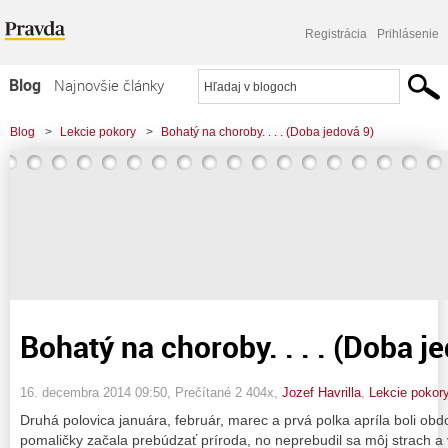
Registrácia
Prihlásenie
Blog
Najnovšie články
Najčítanejšie články
Blog
>
Lekcie pokory
>
Bohatý na choroby. . . . (Doba jedová 9)
Najkomentovanejšie články
Zoznam blogov
Komerčné blogy
Bohatý na choroby. . . . (Doba j
16. decembra 2014 09:50
, Prečítané 2 404x,
Jozef Havrilla
,
Lekcie pokor
Druhá polovica januára, február, marec a prvá polka apríla boli obd
pomaličky začala prebúdzať príroda, no neprebudil sa môj strach a 