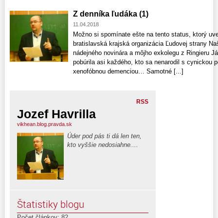
Z denníka ľudáka (1)
11.04.2018
Možno si spomínate ešte na tento status, ktorý uv
bratislavská krajská organizácia Ľudovej strany 
nádejného novinára a môjho exkolegu z Ringieru J
pobúrila asi každého, kto sa nenarodil s cynickou 
xenofóbnou demenciou… Samotné [...]
RSS
Jozef Havrilla
vikhean.blog.pravda.sk
Úder pod pás ti dá len ten,
kto vyššie nedosiahne....
Štatistiky blogu
Počet článkov: 82