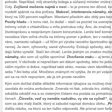
pohode. Napríklad, môj stranícky kolega a súčasný minister vnútra v
Coly.
Zvýšené močenie najmä v noci
– to je presne ten dôvod, k
rozdeliť spánok na dva polčasy.
Slabosť, intolerancia námahy, st
ktorý na 100 percent napĺňam. Miestami pôsobím ako zbitý pes bez 
Pocity hladu
– k tomu niet, čo dodať – stačí sa pozrieť na uverejne
intímny vzťah s chladničkou u mňa pretrváva roky. Áno, do značnej m
životosprávou a nesprávnym časom konzumácie. Lenže keď komentu
neostáva Vám voľná chvíľa na intímny pomer s jedlom, len v neskor
ráno, namiesto raňajok – už fičím pri výrobe ranného športového sp
rannej. Ja viem, výhovorky, samé výhovorky. Existujú spôsoby, ako
dajú ľahko vyriešiť. Stačí len chcieť. Lenže jedným zo znakov možne
námahy,
ako som už vyššie spomínal.
Zhoršenie zrak
u – aj tento
percent. V obchode si neprečítam ani dátum spotreby, lebo ho jedn
vidím myslím si dobre, napríklad také slnko, mesiac viem identifiko
seba ? Ani keby uťal. Množstvo známych mi vytýka, že im pri vzájo
ani sa na nich nepozriem, ale ja ich proste nevidím.
Kým som dočítal ďalšie dôležité informácie týkajúce sa možnej cho
zavolala do vnútra ambulancie. Zmerala mi tlak, zobrala krv, zistil
odvážila odvážiť ma a so zistenými číslami ma poslala za primárkou
červeň. „
Človeče, veď vy nemáte nadváhu, vy ste sa vyžral!“
, s
som sa ako malý žiačik, ktorý si zabudol napísať domácu úlohu. „
Pr
ďalšia otázka, na ktorú sa len ťažko odpovedá. Ale priznal som far