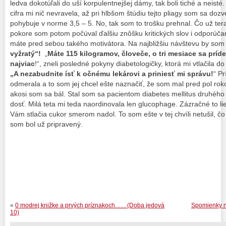
ledva dokotúľali do uší korpulentnejšej dámy, tak boli tiché a neisté. 
cifra mi nič nevravela, až pri hlbšom štúdiu tejto pliagy som sa doz
pohybuje v norme 3,5 – 5. No, tak som to trošku prehnal. Čo už teraz
pokore som potom počúval ďalšiu znôšku kritických slov i odporúčan
máte pred sebou takého motivátora. Na najbližšiu návštevu by som si
vyžratý“!
„
Máte 115 kilogramov, človeče, o tri mesiace sa príd
najviac
!“, zneli posledné pokyny diabetologičky, ktorá mi vtlačila do
„A nezabudnite ísť k očnému lekárovi a priniesť mi správu!
“ P
odmerala a to som jej chcel ešte naznačiť, že som mal pred pol ro
akosi som sa bál. Stal som sa pacientom diabetes mellitus druhého 
dosť. Milá teta mi teda naordinovala len glucophage. Zázračné to l
Vám stlačia cukor smerom nadol. To som ešte v tej chvíli netušil, čo
som bol už pripravený.
«
0 modrej knižke a prvých príznakoch. . . . (Doba jedová
Spomienky na 
10)