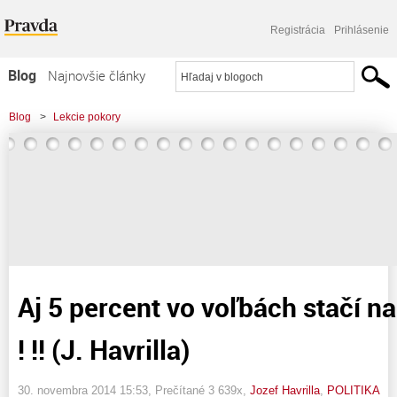
Registrácia
Prihlásenie
Blog
Najnovšie články
Najčítanejšie články
Blog
>
Lekcie pokory
Najkomentovanejšie články
>
Aj 5 percent vo voľbách stačí na 150 mandátov ! !! (J. Havrilla)
Zoznam blogov
Komerčné blogy
Aj 5 percent vo voľbách stačí 
! !! (J. Havrilla)
30. novembra 2014 15:53
, Prečítané 3 639x,
Jozef Havrilla
,
POLITIKA