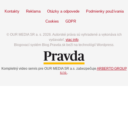
Kontakty
Reklama
Otázky a odpovede
Podmienky používania
Cookies
GDPR
© OUR MEDIA SR a. s. 2026. Autorské práva sú vyhradené a vykonáva ich
vydavateľ,
viac info
.
Blogovací systém Blog.Pravda.sk beží na technológií Wordpress.
Kompletný video servis pre OUR MEDIA SR a.s. zabezpečuje
ARBERTO GROUP
s.r.o.
.