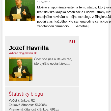
11.04.2018
Možno si spomínate ešte na tento status, ktorý uv
bratislavská krajská organizácia Ľudovej strany 
nádejného novinára a môjho exkolegu z Ringieru J
pobúrila asi každého, kto sa nenarodil s cynickou 
xenofóbnou demenciou… Samotné [...]
RSS
Jozef Havrilla
vikhean.blog.pravda.sk
Úder pod pás ti dá len ten,
kto vyššie nedosiahne....
Štatistiky blogu
Počet článkov: 82
Celková čítanosť: 567008x
Priemerná čítanosť článkov: 6915x