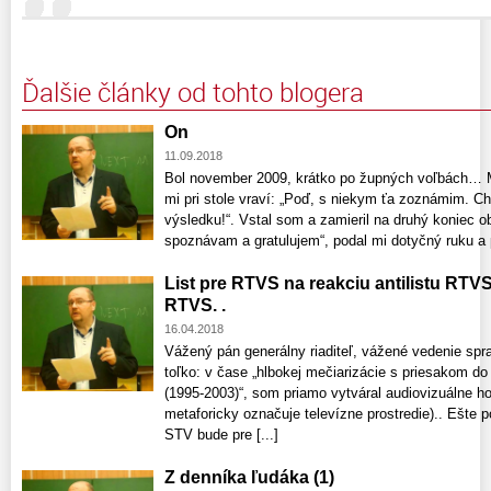
Ďalšie články od tohto blogera
On
11.09.2018
Bol november 2009, krátko po župných voľbách… Mô
mi pri stole vraví: „Poď, s niekym ťa zoznámim. C
výsledku!“. Vstal som a zamieril na druhý koniec 
spoznávam a gratulujem“, podal mi dotyčný ruku a po
List pre RTVS na reakciu antilistu RTV
RTVS. .
16.04.2018
Vážený pán generálny riaditeľ, vážené vedenie spr
toľko: v čase „hlbokej mečiarizácie s priesakom d
(1995-2003)“, som priamo vytváral audiovizuálne ho
metaforicky označuje televízne prostredie).. Ešt
STV bude pre [...]
Z denníka ľudáka (1)