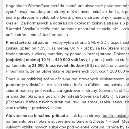
Hagenbach-Bischoffova metóda platná pre slovenské parlamentné vo
vypočítavajú mandáty pre strany, môže priniesť situáciu, keď aj 5 
tesné prekročenie volebného kvóra, prinesie strane plný, maximál
kresiel. Za normálnych a doterajších okolností získava strana s 5
8 kresiel. Vzniknúť môže teda poriadne absurdná situácia, ale – vz
počet strán – nie až taká nereálna.
Predstavte si situáciu
– voľby vyhrá strana SMER-SD s úspešnos
získajú už len od 4,99 % až menej. Do NR SR by sa tak okrem soci
žiadne strany a všetky mandáty by pripadli víťaznej strane. Dokonca,
(najnižšej možnej 10 % – 420 000 voličov
), by pri výpočtoch sta
parlamentu aj
21 000 hlasovacích lístkov
(!!!!)
na totálne víťazst
Pripomínam, že na Slovensku je oprávnených voliť cca 4 200 000 vo
Dnes je na politickej scéne oficiálne registrovaných Ministerstvom 
percent
je v likvidácii. Vznikajú však ďalšie a ďalšie – naposledy za
zbierať podpisy pod vznik a zaregistrovanie strany. Slovenská obči
priama demokracia a Sociálni demokrati Slovenska (SDSK). Ustanov
(Občania). Každá z týchto strán má, ruku na srdce, reálnu šancu zí
viac rozštiepiť pravicový sektor.
Ale vráťme sa k nášmu príkladu
– ak by sa strany (
podľa posledn
parlamentu prešli okrem suverénneho Smeru-SD ešte 4 – Sieť, M
vplyvom vzniku nových subjektov pod volebné kvórum, vznikla by sk