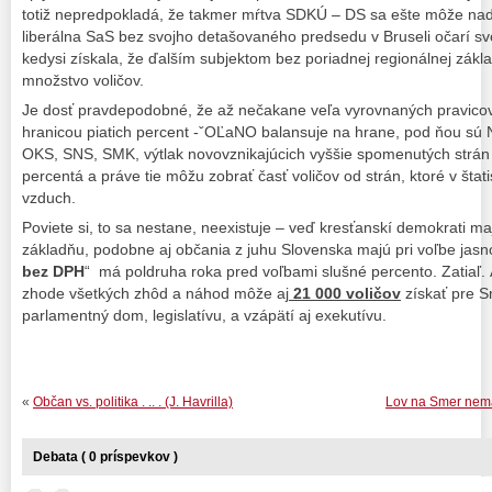
totiž nepredpokladá, že takmer mŕtva SDKÚ – DS sa ešte môže nadý
liberálna SaS bez svojho detašovaného predsedu v Bruseli očarí svo
kedysi získala, že ďalším subjektom bez poriadnej regionálnej zá
množstvo voličov.
Je dosť pravdepodobné, že až nečakane veľa vyrovnaných pravico
hranicou piatich percent -ˇOĽaNO balansuje na hrane, pod ňou s
OKS, SNS, SMK, výtlak novovznikajúcich vyššie spomenutých strán m
percentá a práve tie môžu zobrať časť voličov od strán, ktoré v šta
vzduch.
Poviete si, to sa nestane, neexistuje – veď kresťanskí demokrati maj
základňu, podobne aj občania z juhu Slovenska majú pri voľbe jasno
bez DPH
“ má poldruha roka pred voľbami slušné percento. Zatiaľ. Án
zhode všetkých zhôd a náhod môže aj
21 000 voličov
získať pre S
parlamentný dom, legislatívu, a vzápätí aj exekutívu.
«
Občan vs. politika . .. . (J. Havrilla)
Lov na Smer nemá z
Debata ( 0 príspevkov )