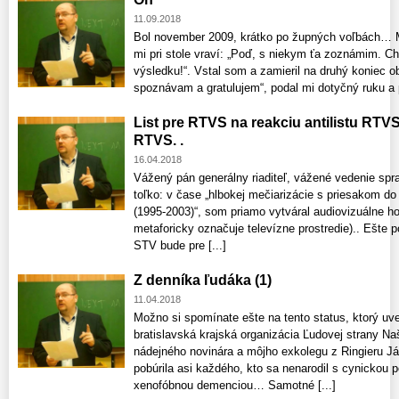
11.09.2018
Bol november 2009, krátko po župných voľbách… Mô
mi pri stole vraví: „Poď, s niekym ťa zoznámim. C
výsledku!“. Vstal som a zamieril na druhý koniec 
spoznávam a gratulujem“, podal mi dotyčný ruku a po
List pre RTVS na reakciu antilistu RTV
RTVS. .
16.04.2018
Vážený pán generálny riaditeľ, vážené vedenie spr
toľko: v čase „hlbokej mečiarizácie s priesakom d
(1995-2003)“, som priamo vytváral audiovizuálne ho
metaforicky označuje televízne prostredie).. Ešt
STV bude pre [...]
Z denníka ľudáka (1)
11.04.2018
Možno si spomínate ešte na tento status, ktorý uv
bratislavská krajská organizácia Ľudovej strany 
nádejného novinára a môjho exkolegu z Ringieru J
pobúrila asi každého, kto sa nenarodil s cynickou 
xenofóbnou demenciou… Samotné [...]