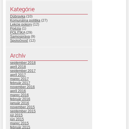
Kategórie
Dúbravka
(10)
Komunálna politika
(27)
Lekcie pokory
(12)
Poézia
(1)
POLITIKA
(29)
Samospráva
(9)
Spoločnosť
(12)
Archív
september 2018
apríl 2018
september 2017
apríl 2017
marec 2017
február 2017
november 2016
apríl 2016
marec 2016
február 2016
január 2016
november 2015
september 2015
júl 2015
jún 2015
marec 2015
február 2015