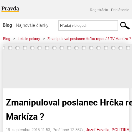
Registrácia
Prihlásenie
Blog
Najnovšie články
Najčítanejšie články
Blog
>
Lekcie pokory
>
Zmanipuloval poslanec Hrčka reportáž TV Markíza ?
Najkomentovanejšie články
Zoznam blogov
Komerčné blogy
Zmanipuloval poslanec Hrčka r
Markíza ?
19. septembra 2015 11:53
, Prečítané 12 367x,
Jozef Havrilla
,
POLITIKA