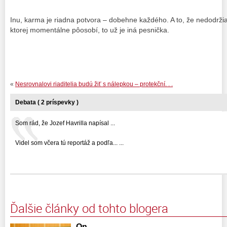
Inu, karma je riadna potvora – dobehne každého. A to, že nedodržia
ktorej momentálne pôosobí, to už je iná pesnička.
«
Nesrovnalovi riaditelia budú žiť s nálepkou – protekční. . .
Debata ( 2 príspevky )
Som rád, že Jozef Havrilla napísal ...
Videl som včera tú reportáž a podľa... ...
Ďalšie články od tohto blogera
On