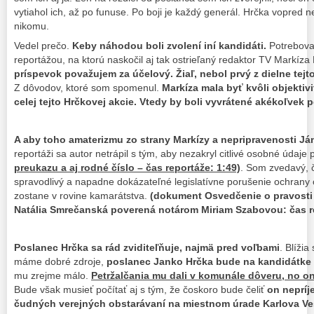
vytiahol ich, až po funuse. Po boji je každý generál. Hrčka vopred 
nikomu.
Vedel prečo.
Keby náhodou boli zvolení iní kandidáti.
Potreboval
reportážou, na ktorú naskočil aj tak ostrieľaný redaktor TV Markíz
príspevok považujem za účelový. Žiaľ, nebol prvý z dielne tejto
Z dôvodov, ktoré som spomenul.
Markíza mala byť kvôli objektivi
celej tejto Hrčkovej akcie. Vtedy by boli vyvrátené akékoľvek 
A aby toho amaterizmu zo strany Markízy a nepripravenosti J
reportáži sa autor netrápil s tým, aby nezakryl citlivé osobné údaje
preukazu a aj rodné číslo – čas reportáže: 1:49)
. Som zvedavý, 
spravodlivý a napadne dokázateľné legislatívne porušenie ochrany
zostane v rovine kamarátstva.
(dokument Osvedčenie o pravosti
Natália Smrečanská poverená notárom Miriam Szabovou: čas r
Poslanec Hrčka sa rád zviditeľňuje, najmä pred voľbami
. Blíži
máme dobré zdroje,
poslanec Janko Hrčka bude na kandidátke
mu zrejme málo.
Petržalčania mu dali v komunále dôveru, no o
Bude však musieť počítať aj s tým, že čoskoro bude čeliť
on nepríj
čudných verejných obstarávaní na miestnom úrade Karlova Ve