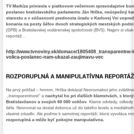
TV Markíza priniesla v piatkovom večernom spravodajstve bom
poslanec bratislavského parlamentu Ján Hrčka, neúspešný ka
starostu a v súčasnosti prednosta úradu v Karlovej Vsi vopre
konania na posty šéfov dvoch strategických mestských podn
(DPB) a Bratislavskej vodárenskej spoločnosti (BVS). Najprv si však
reportáž…
http://www.tvnoviny.sk/domace/1805408_transparentne-k
volica-poslanec-nam-ukazal-zaujimavu-vec
ROZPORUPLNÁ A MANIPULATÍVNA REPORTÁŽ
Na prvý pohľad – hmmm, Hrčka dokázal Nesrovnalovi jeho zvláštne
„transparentnosť“ a
nachytal ho pri ďalších klamstvách, s ktor
Bratislavčanov a svojich 60 000 voličov
. Klame odvtedy, odkedy 
šéfa. Nesrovnal sa dostal dokonca už do takého levelu a mediálneh
vlastné zrkadlo. Ale poďme k samotnej reportáži, ktorá vyvoláva mn
rozporuplná a môže byť pokojne manipulatívna.