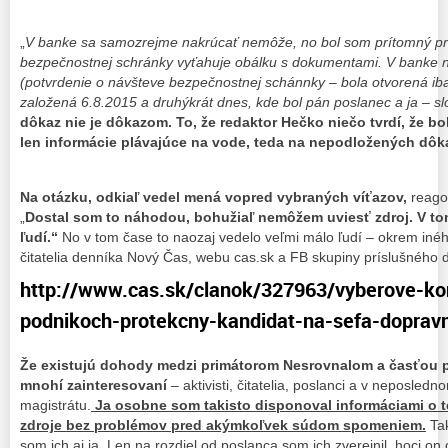
„
V banke sa samozrejme nakrúcať nemôže, no bol som prítomný pri 
bezpečnostnej schránky vyťahuje obálku s dokumentami. V banke ná
(potvrdenie o návšteve bezpečnostnej schánnky – bola otvorená iba
založená 6.8.2015 a druhýkrát dnes, kde bol pán poslanec a ja – s
dôkaz nie je dôkazom. To, že redaktor Hečko niečo tvrdí, že bo
len informácie plávajúce na vode, teda na nepodložených d
Na otázku, odkiaľ vedel mená vopred vybraných víťazov,
reagov
„
Dostal som to náhodou, bohužiaľ nemôžem uviesť zdroj. V to
ľudí.“
No v tom čase to naozaj vedelo veľmi málo ľudí – okrem inéh
čitatelia denníka Nový Čas, webu cas.sk a FB skupiny príslušného 
http://www.cas.sk/clanok/327963/vyberove-ko
podnikoch-protekcny-kandidat-na-sefa-doprav
Že existujú dohody medzi primátorom Nesrovnalom a časťou p
mnohí zainteresovaní
– aktivisti, čitatelia, poslanci a v neposled
magistrátu.
Ja osobne som takisto disponoval informáciami o te
zdroje bez problémov pred akýmkoľvek súdom spomeniem.
Tak
som ich aj ja. Len na rozdiel od poslanca som ich zverejnil, hoci on