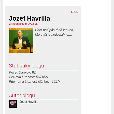
RSS
Jozef Havrilla
vikhean.blog.pravda.sk
Úder pod pás ti dá len ten,
kto vyššie nedosiahne....
Štatistiky blogu
Počet článkov: 82
Celková čítanosť: 567182x
Priemerná čítanosť článkov: 6917x
Autor blogu
Jozef Havrilla