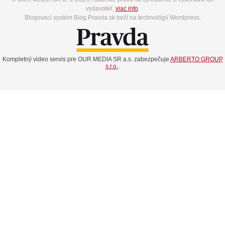
vydavateľ,
viac info
.
Blogovací systém Blog.Pravda.sk beží na technológií Wordpress.
Kompletný video servis pre OUR MEDIA SR a.s. zabezpečuje
ARBERTO GROUP
s.r.o.
.