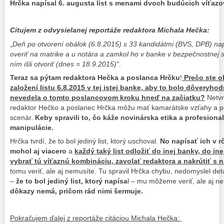
Hrčka napísal 6. augusta list s menami dvoch budúcich víťazo
Citujem z odvysielanej reportáže redaktora Michala Hečka:
„
Deň po otvorení obálok (6.8.2015) s 33 kandidátmi (BVS, DPB) napís
overiť na matrike a u notára a zamkol ho v banke v bezpečnostnej 
ním išli otvoriť (dnes = 18.9.2015)“
.
Teraz sa pýtam redaktora Hečka a poslanca Hrčku
!
Prečo ste ob
založení listu 6.8.2015 v tej istej banke, aby to bolo dôveryh
nevedela o tomto poslancovom kroku hneď na začiatku?
Netvr
redaktor Hečko a poslanec Hrčka môžu mať kamarátske vzťahy a p
scenár.
Keby spravili to, čo káže novinárska etika a profesional
manipulácie.
Hrčka tvrdí, že to bol jediný list, ktorý uschoval.
No napísať ich v 
mohol aj viacero
a
každý taký list odložiť do inej banky, do in
vybrať tú víťaznú kombináciu, zavolať redaktora a nakrútiť s 
tomu veriť, ale aj nemusíte. Tu spravil Hrčka chybu, nedomyslel deta
–
že to bol jediný list, ktorý napísa
l – mu môžeme veriť, ale aj 
dôkazy nemá, pričom rád nimi šermuje.
Pokračujem ďalej z reportáže citáciou Michala Hečka: